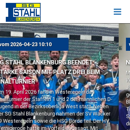
vom
2026-04-23 10:07
URG BEENDET
NIEDERLAGE IM SPIT
PLATZ DREI BEIM
Mit Spannung wurde am 
Wochenende das Spiel de
Jugend in der Handball B
n Westeregeln das
gegen den Spitzenreiter a
1 und 2 der männlichen D-
Blütenstädter rangierten
rliga West statt. Neben
Tabellenplatz und wollte
g nahmen der SV Wacker
Saisonniederlage beibrin
 HSG Börde teil. Der HV
die Gastgeber Domenik H
feld abgesagt. Mit