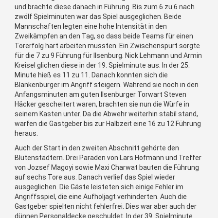
und brachte diese danach in Führung. Bis zum 6 zu 6 nach
zwölf Spielminuten war das Spiel ausgeglichen. Beide
Mannschaften legten eine hohe Intensität in den
Zweikämpfen an den Tag, so dass beide Teams für einen
Torerfolg hart arbeiten mussten. Ein Zwischenspurt sorgte
für die 7 zu 9 Führung für Ilsenburg. Nick Lehmann und Armin
Kreisel glichen diese in der 19. Spielminute aus. In der 25.
Minute hieß es 11 zu 11. Danach konnten sich die
Blankenburger im Angriff steigern. Während sie noch in den
Anfangsminuten am guten Ilsenburger Torwart Steven
Häcker gescheitert waren, brachten sie nun die Würfe in
seinem Kasten unter. Da die Abwehr weiterhin stabil stand,
warfen die Gastgeber bis zur Halbzeit eine 16 zu 12 Führung
heraus.
Auch der Start in den zweiten Abschnitt gehörte den
Blütenstädtern. Drei Paraden von Lars Hofmann und Treffer
von Jozsef Magoyi sowie Maxi Charwat bauten die Führung
auf sechs Tore aus. Danach verlief das Spiel wieder
ausgeglichen. Die Gäste leisteten sich einige Fehler im
Angriffsspiel, die eine Aufholjagt verhinderten. Auch die
Gastgeber spielten nicht fehlerfrei. Dies war aber auch der
dünnen Personaldecke geschuldet. In der 39. Spielminute