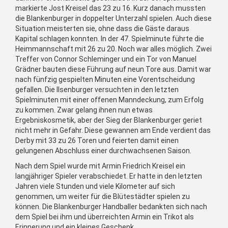
markierte Jost Kreisel das 23 zu 16. Kurz danach mussten
die Blankenburger in doppelter Unterzahl spielen. Auch diese
Situation meisterten sie, ohne dass die Gäste daraus
Kapital schlagen konnten. In der 47. Spielminute führte die
Heimmannschaft mit 26 zu 20. Noch war alles möglich. Zwei
Treffer von Connor Schleminger und ein Tor von Manuel
Grädner bauten diese Führung auf neun Tore aus. Damit war
nach fünfzig gespielten Minuten eine Vorentscheidung
gefallen. Die Ilsenburger versuchten in den letzten
Spielminuten mit einer offenen Manndeckung, zum Erfolg
zu kommen. Zwar gelang ihnen nun etwas
Ergebniskosmetik, aber der Sieg der Blankenburger geriet
nicht mehr in Gefahr. Diese gewannen am Ende verdient das
Derby mit 33 zu 26 Toren und feierten damit einen
gelungenen Abschluss einer durchwachsenen Saison.
Nach dem Spiel wurde mit Armin Friedrich Kreisel ein
langjähriger Spieler verabschiedet. Er hatte in den letzten
Jahren viele Stunden und viele Kilometer auf sich
genommen, um weiter für die Blütestädter spielen zu
können. Die Blankenburger Handballer bedankten sich nach
dem Spiel bei ihm und überreichten Armin ein Trikot als
Erinnerung und ein kleines Geschenk.