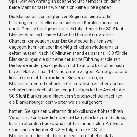
Spiel war von Anfang an spannend und temporeich, denn
beide Mannschaften wollten sich keine Blöße geben.
Die Blankenburger zeigten von Beginn an eine starke
Leistung mit schnellem und sicherem Kombinationsspiel
und ließen die Gastgeber kaum Erfolge feiern. Die SG Stahl
Blankenburg legte einen Blitzstart hin und nutzte ihre
Chancen konsequent aus. Die Gastgeber hielten zwar
dagegen, konnten aber ihre Möglichkeiten wiederum nur
selten nutzen. Nach 10 Minuten stand es bereits 10:3 für die
Blankenburger, die sich eine deutliche Führung erspielten.
Die Bördeländer gaben jedoch nicht auf und kämpften sich
bis zur Halbzeit auf 14:10 heran. Sie zeigten Kampfgeist und
ließen sich nicht entmutigen. Sie versuchten, die
Blankenburger mit schnellen Gegenstößen zu überraschen,
scheiterten jedoch oft an der gut aufgestellten Abwehr der
SG Stahl Blankenburg. Nach dem Seitenwechsel machten
die Blankenburger dort weiter, wo sie aufgehört
hatten. Sie spielten weiterhin druckvoll und erhöhten ihren
Vorsprung kontinuierlich. Die HSG kämpfte bis zum Schluss,
konnte aber den Rückstand nicht mehr aufholen. Am Ende
stand ein verdienter 30:22-Erfolg für die SG Stahl
Blankenburg, die sich damit den vierten Tabellenplatz