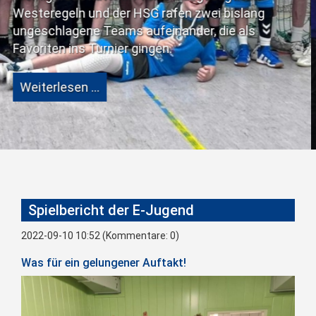
eine große 
 und der HSG rafen zwei bislang
ne Teams aufeinander, die als
Weiterlese
 Turnier gingen.
n …
Spielbericht der E-Jugend
2022-09-10 10:52
(Kommentare: 0)
Was für ein gelungener Auftakt!