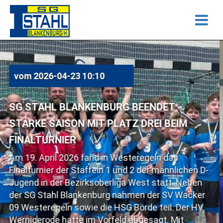
04-23 10:10
vom
2026-
 BLANKENBURG BEENDET
NIEDERLAG
ISON MIT PLATZ DREI BEIM
Mit Spannun
Wochenende 
IER
Jugend in de
 2026 fand in Westeregeln das
gegen den Sp
 der Staffeln 1 und 2 der männlichen D-
Blütenstädte
r Bezirksoberliga West statt. Neben
Tabellenplat
l Blankenburg nahmen der SV Wacker
Saisonnieder
ln sowie die HSG Börde teil. Der HV
die Gastgeb
hatte im Vorfeld abgesagt. Mit