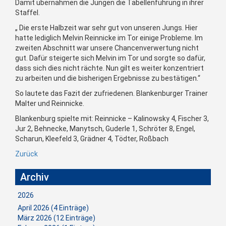
Damit übernahmen die Jungen die Tabellenführung in ihrer
Staffel.
„ Die erste Halbzeit war sehr gut von unseren Jungs. Hier
hatte lediglich Melvin Reinnicke im Tor einige Probleme. Im
zweiten Abschnitt war unsere Chancenverwertung nicht
gut. Dafür steigerte sich Melvin im Tor und sorgte so dafür,
dass sich dies nicht rächte. Nun gilt es weiter konzentriert
zu arbeiten und die bisherigen Ergebnisse zu bestätigen.“
So lautete das Fazit der zufriedenen. Blankenburger Trainer
Malter und Reinnicke.
Blankenburg spielte mit: Reinnicke – Kalinowsky 4, Fischer 3,
Jur 2, Behnecke, Manytsch, Guderle 1, Schröter 8, Engel,
Scharun, Kleefeld 3, Grädner 4, Tödter, Roßbach
Zurück
Archiv
2026
April 2026 (4 Einträge)
März 2026 (12 Einträge)