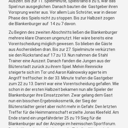
Auszeit. Bis zur 11. Spielminute, Spielstand 8 zu 5, war das
Spiel nun ausgeglichen. Danach bauten die Gastgeber ihren
Vorsprung weiter aus. Vor allem Luis Schröter, war in dieser
Phase des Spiels nicht zu stoppen. Bis zur Halbzeit zogen
die Blankenburger auf 14 zu 7 davon.
Zu Beginn des zweiten Abschnitts ließen die Blankenburger
mehrere klare Chancen ungenutzt. Hier wäre bereits eine
Vorentscheidung möglich gewesen. So blieben die Gäste
aus Aschersleben dran. Bis zur 27. Spielminute verkürzten
sie den Rückstand auf 17 zu 13. Nun nahmen die Stahl
Trainer eine Auszeit. Danach fanden die Jungen aus der
Blütenstadt zurück zu ihrem Spiel. Melvin Reinnicke
steigerte sich im Tor und Aaron Kalinowsky agierte im
Angriff treffsicher. In der 33. Minute trafen die Gastgeber
zum 22 zu 13. Damit war eine Vorentscheidung gefallen. Wie
schon in der ersten Halbzeit bekamen nun alle Spieler der
Blankenburger ihre Einsatzzeiten. Zwar gelang dem Gast
nun ein bisschen Ergebniskosmetik, der Sieg der
Blütenstädter geriet aber nicht mehr in Gefahr. Den letzten
Treffer für die Heimmannschaft erzielte Jonas Kleefeld. Am
Ende stand ein ungefährdeter 25 zu 19 Sieg für die
Blankenburger auf der Anzeige im heimischen Sportforum.