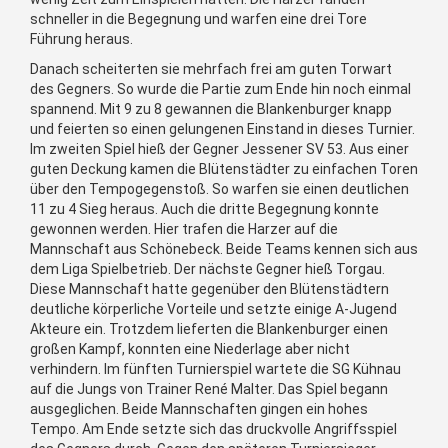
schneller in die Begegnung und warfen eine drei Tore
Führung heraus.
Danach scheiterten sie mehrfach frei am guten Torwart
des Gegners. So wurde die Partie zum Ende hin noch einmal
spannend. Mit 9 zu 8 gewannen die Blankenburger knapp
und feierten so einen gelungenen Einstand in dieses Turnier.
Im zweiten Spiel hieß der Gegner Jessener SV 53. Aus einer
guten Deckung kamen die Blütenstädter zu einfachen Toren
über den Tempogegenstoß. So warfen sie einen deutlichen
11 zu 4 Sieg heraus. Auch die dritte Begegnung konnte
gewonnen werden. Hier trafen die Harzer auf die
Mannschaft aus Schönebeck. Beide Teams kennen sich aus
dem Liga Spielbetrieb. Der nächste Gegner hieß Torgau.
Diese Mannschaft hatte gegenüber den Blütenstädtern
deutliche körperliche Vorteile und setzte einige A-Jugend
Akteure ein. Trotzdem lieferten die Blankenburger einen
großen Kampf, konnten eine Niederlage aber nicht
verhindern. Im fünften Turnierspiel wartete die SG Kühnau
auf die Jungs von Trainer René Malter. Das Spiel begann
ausgeglichen. Beide Mannschaften gingen ein hohes
Tempo. Am Ende setzte sich das druckvolle Angriffsspiel