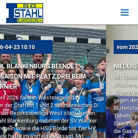
vom
2026-04-23 10:07
BEENDET
NIEDERLAGE IM SPITZENSP
 DREI BEIM
Mit Spannung wurde am verga
Wochenende das Spiel der Blan
Jugend in der Handball Bezirks
eregeln das
gegen den Spitzenreiter aus Bar
2 der männlichen D-
Blütenstädter rangierten auf d
West statt. Neben
Tabellenplatz und wollten den 
en der SV Wacker
Saisonniederlage beibringen. K
örde teil. Der HV
die Gastgeber Domenik Herdam
bgesagt. Mit