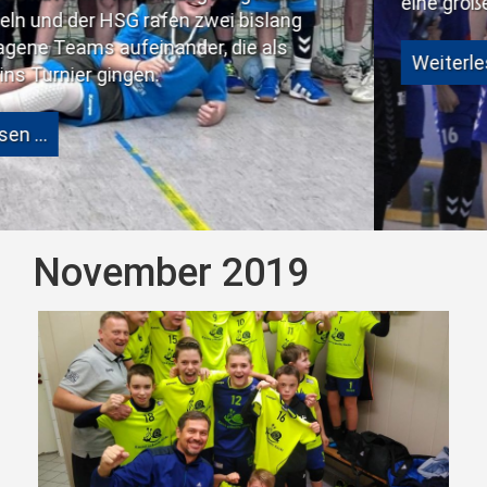
eine große Schwächung bedeut
 zwei bislang
er, die als
Weiterlesen …
November 2019