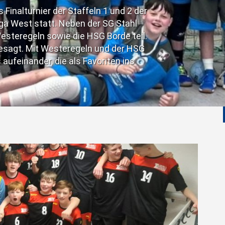
und wollten den Gästen die erste Sa
mussten die Gastgeber Domenik He
Schwächung bedeutete.
Weiterlesen …