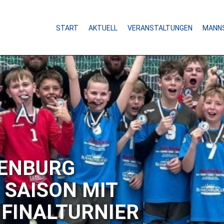
START
AKTUELL
VERANSTALTUNGEN
MANN
vom
2026-04-23 10:07
NIEDERLAGE I
Mit Spannung wurde am vergangene
B-Jugend in der Handball Bezirksob
Barleben erwartet. Die Blütenstädte