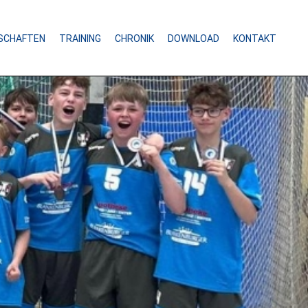
SCHAFTEN
TRAINING
CHRONIK
DOWNLOAD
KONTAKT
M SPITZENSPIEL
n Wochenende das Spiel der Blankenburger
erliga West gegen den Spitzenreiter aus
r rangierten auf dem dritten Tabellenplatz