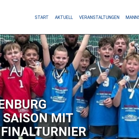
START
AKTUELL
VERANSTALTUNGEN
MANN
vom
2026-04-23 10:07
NIEDERLAGE IM 
Mit Spannung wurde am vergangenen 
B-Jugend in der Handball Bezirksoberl
Barleben erwartet. Die Blütenstädter r