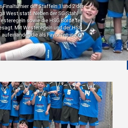
und wollten den Gästen die erste Saiso
mussten die Gastgeber Domenik Herda
Schwächung bedeutete.
Weiterlesen …