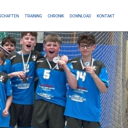
SCHAFTEN
TRAINING
CHRONIK
DOWNLOAD
KONTAKT
SPITZENSPIEL
Wochenende das Spiel der Blankenburger
iga West gegen den Spitzenreiter aus
angierten auf dem dritten Tabellenplatz