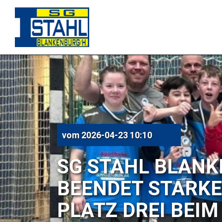
vom
2026-04-23 10:10
SG STAHL BLANKE
BEENDET STARKE S
PLATZ DREI BEIM 