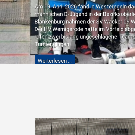
Am 19. April 2026 fand in Westeregeln das Fin
männlichen D-Jugend in der Bezirksoberliga 
Blankenburg nahmen der SV Wacker 09 Wester
Der HV Wernigerode hatte im Vorfeld abgesa
rafen zwei bislang ungeschlagene Teams aufei
Turnier gingen.
Weiterlesen …