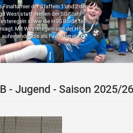
alturnier der Staffeln 1 und 2 der
West statt. Neben der SG Stahl
egeln sowie die HSG Börde teil.
gt. Mit Westeregeln und der HSG
nander, die als Favoriten ins
B - Jugend - Saison 2025/2